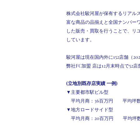
株式会社駿河屋が保有するリアル
富な商品の品揃えと全国ナンバー
した販売・買取を行うことで、リ
しています。
駿河屋は現在国内外に152店舗（20
弊社FC加盟 店は12月末時点で52
(立地別既存店実績 一例)
▼主要都市駅ビル型
平均月商：36百万円 平均坪数：
▼地方ロードサイド型
平均月商：20百万円 平均坪数：