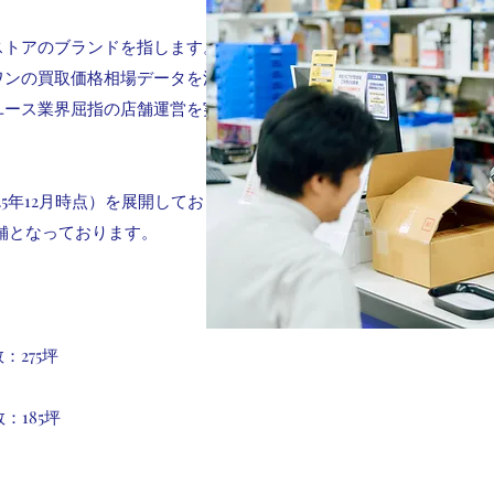
ストアの
ブランドを指します。
豊
ワンの買取価格相場データを
活用
ユース業界屈指の店舗運営を
実現
25年12月時点）を展開しており、
店舗となっております。
275坪
185坪