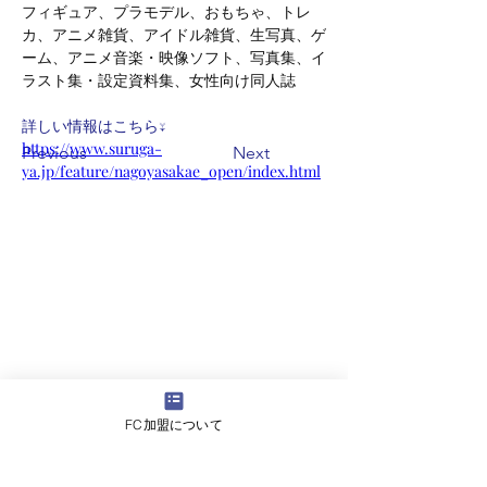
フィギュア、プラモデル、おもちゃ、トレ
カ、アニメ雑貨、アイドル雑貨、生写真、ゲ
ーム、アニメ音楽・映像ソフト、写真集、イ
ラスト集・設定資料集、女性向け同人誌
詳しい情報はこちら↓
https://www.suruga-
Previous
Next
ya.jp/feature/nagoyasakae_open/index.html
FC加盟について